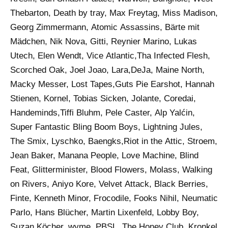
Thebarton, Death by tray, Max Freytag, Miss Madison,
Georg Zimmermann, Atomic Assassins, Bärte mit
Mädchen, Nik Nova, Gitti, Reynier Marino, Lukas
Utech, Elen Wendt, Vice Atlantic,Tha Infected Flesh,
Scorched Oak, Joel Joao, Lara,DeJa, Maine North,
Macky Messer, Lost Tapes,Guts Pie Earshot, Hannah
Stienen, Kornel, Tobias Sicken, Jolante, Coredai,
Handeminds,Tiffi Bluhm, Pele Caster, Alp Yalćin,
Super Fantastic Bling Boom Boys, Lightning Jules,
The Smix, Lyschko, Baengks,Riot in the Attic, Stroem,
Jean Baker, Manana People, Love Machine, Blind
Feat, Glitterminister, Blood Flowers, Molass, Walking
on Rivers, Aniyo Kore, Velvet Attack, Black Berries,
Finte, Kenneth Minor, Frocodile, Fooks Nihil, Neumatic
Parlo, Hans Blücher, Martin Lixenfeld, Lobby Boy,
Suzan Köcher, wyme, PBSL, The Honey Club, Kronkel