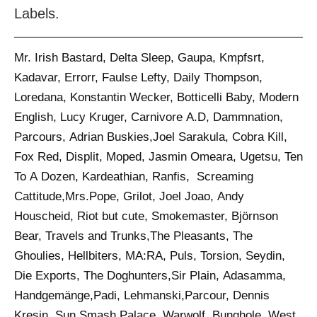
Labels.
Mr. Irish Bastard, Delta Sleep, Gaupa, Kmpfsrt,
Kadavar, Errorr, Faulse Lefty, Daily Thompson,
Loredana, Konstantin Wecker, Botticelli Baby, Modern
English, Lucy Kruger, Carnivore A.D, Dammnation,
Parcours, Adrian Buskies,Joel Sarakula, Cobra Kill,
Fox Red, Displit, Moped, Jasmin Omeara, Ugetsu, Ten
To A Dozen, Kardeathian, Ranfis, Screaming
Cattitude,Mrs.Pope, Grilot, Joel Joao, Andy
Houscheid, Riot but cute, Smokemaster, Björnson
Bear, Travels and Trunks,The Pleasants, The
Ghoulies, Hellbiters, MA:RA, Puls, Torsion, Seydin,
Die Exports, The Doghunters,Sir Plain, Adasamma,
Handgemänge,Padi, Lehmanski,Parcour, Dennis
Kresin, Sun Smash Palace, Warwolf, Bunghole, West