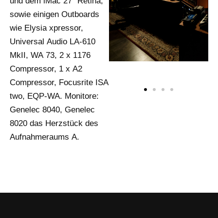
und dem iMac 27″ Retina,
sowie einigen Outboards
wie Elysia xpressor,
Universal Audio LA-610
MkII, WA 73, 2 x 1176
Compressor, 1 x A2
Compressor, Focusrite ISA
two, EQP-WA. Monitore:
Genelec 8040, Genelec
8020 das Herzstück des
Aufnahmeraums A.