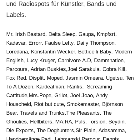
und Radiospots für Künstler, Bands und
Labels.
Mr. Irish Bastard, Delta Sleep, Gaupa, Kmpfsrt,
Kadavar, Errorr, Faulse Lefty, Daily Thompson,
Loredana, Konstantin Wecker, Botticelli Baby, Modern
English, Lucy Kruger, Carnivore A.D, Dammnation,
Parcours, Adrian Buskies,Joel Sarakula, Cobra Kill,
Fox Red, Displit, Moped, Jasmin Omeara, Ugetsu, Ten
To A Dozen, Kardeathian, Ranfis, Screaming
Cattitude,Mrs.Pope, Grilot, Joel Joao, Andy
Houscheid, Riot but cute, Smokemaster, Björnson
Bear, Travels and Trunks,The Pleasants, The
Ghoulies, Hellbiters, MA:RA, Puls, Torsion, Seydin,
Die Exports, The Doghunters,Sir Plain, Adasamma,
Handgemänge,Padi, Lehmanski,Parcour, Dennis