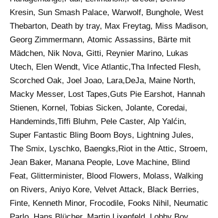
Kresin, Sun Smash Palace, Warwolf, Bunghole, West
Thebarton, Death by tray, Max Freytag, Miss Madison,
Georg Zimmermann, Atomic Assassins, Bärte mit
Mädchen, Nik Nova, Gitti, Reynier Marino, Lukas
Utech, Elen Wendt, Vice Atlantic,Tha Infected Flesh,
Scorched Oak, Joel Joao, Lara,DeJa, Maine North,
Macky Messer, Lost Tapes,Guts Pie Earshot, Hannah
Stienen, Kornel, Tobias Sicken, Jolante, Coredai,
Handeminds,Tiffi Bluhm, Pele Caster, Alp Yalćin,
Super Fantastic Bling Boom Boys, Lightning Jules,
The Smix, Lyschko, Baengks,Riot in the Attic, Stroem,
Jean Baker, Manana People, Love Machine, Blind
Feat, Glitterminister, Blood Flowers, Molass, Walking
on Rivers, Aniyo Kore, Velvet Attack, Black Berries,
Finte, Kenneth Minor, Frocodile, Fooks Nihil, Neumatic
Parlo, Hans Blücher, Martin Lixenfeld, Lobby Boy,